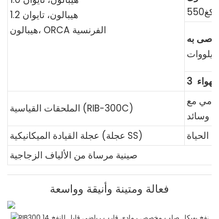
كغ550
هيبالون، تايوان 1.2
هيبالون، ORCA الفرنسية
موصى به
لهواء
3
أمامي مع
الملحقات القياسية (RIB-300C)
وسائد
عجلة القيادة الميكانيكية (عجلة SS)
صينية مرساة من الألياف الزجاجية
فعالة ومتينة وأنيقة وواسعة