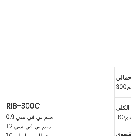
لاجمالي
سم300
RIB-300C
ض الكلي
0.9 ملم بي في سي
سم160
1.2 ملم بي في سي
هيبالون، تايوان 1.0