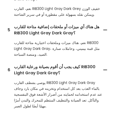
نعم، القارب RIB300 Light Gray Dark Grey خفيف الوزن
ويمكن نقله بسهولة على مقطورة أو في سرير الشاحنة.
هل هناك أي ميزات أو ملحقات إضافية متاحة للقارب
5
RIB300 Light Gray Dark Gray؟
نعم، هناك ميزات وملحقات اختيارية متاحة للقارب RIB300
Light Gray Dark Gray، مثل قمة بيميني، وحاملات صنارة
الصيد، ومنصة السباحة.
كيف يجب أن أقوم بصيانة ورعاية القارب RIB300
6
Light Gray Dark Gray؟
يوصى بشطف القارب RIB300 Light Gray Dark Gray
بالماء العذب بعد كل استخدام وتخزينه في مكان بارد وجاف
عند عدم استخدامه لحمايته من أضرار الأشعة فوق البنفسجية
والتآكل. تعد الصيانة والتنظيف المنتظم للمحرك والبدن أمرًا
مهمًا أيضًا لطول العمر.