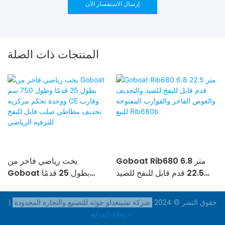
إرسال الاستفسار الآن
المنتجات ذات الصلة
Goboat Rib680 6.8 متر
يخت رياضي فاخر من
22.5 قدم قابل للنفخ للصيد
Goboat بطول 25 قدمًا
والتجديف والغوص الفاخر
وطول 750 سم ووحدة تحكم
والقوارب المفتوحة للبيع
مركزية CE وقارب تجديف
حقوق النشر © 2024
شركة تشينغداو جوته للتصنيع والتجارة المحدودة
|
Rib680b
مطاطي صلب قابل للنفخ
خريطة الموقع
للترفيه الرياضي