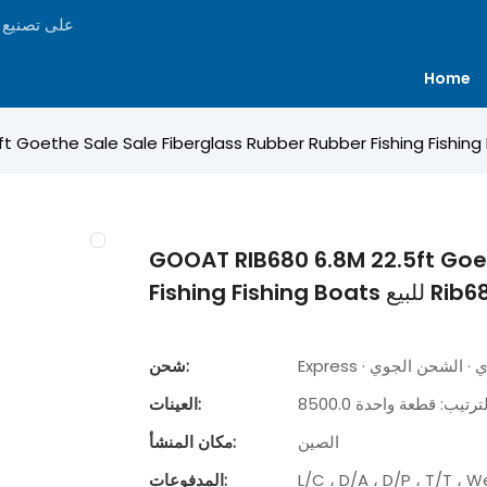
ركزت Goboat عل
Home
GOOAT RIB680 6.8M 22.5ft Goe
Fishing  للبيع Rib680b
لبري · الشحن الجوي
شحن:
ة. الترتيب: قطعة واحدة
العينات:
الصين
مكان المنشأ:
L/C ، D/A ، D/P ، T/T ،
المدفوعات: