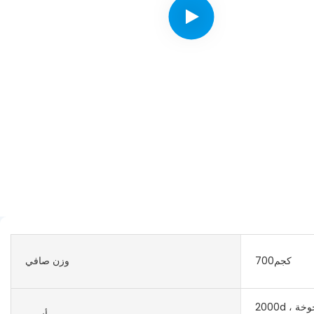
كجم700
وزن صافي
2000d مقاومة التآكل ، مكافحة الشيخوخة ،