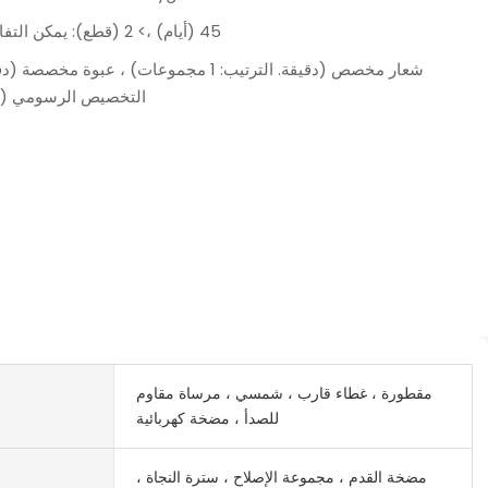
1-2 (قطع): 45 (أيام) ،> 2 (قطع): يمكن التفاوض عليها (أيام)
التخصيص الرسومي (دقيقة. ال
مقطورة ، غطاء قارب ، شمسي ، مرساة مقاوم
للصدأ ، مضخة كهربائية
مضخة القدم ، مجموعة الإصلاح ، سترة النجاة ،