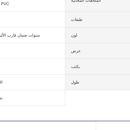
الملحقات المجانية
واللصق الضيق PVC
طبقات
لون
5 سنوات ضمان قارب الألي
عرض
يكتب
طول
ال
شا