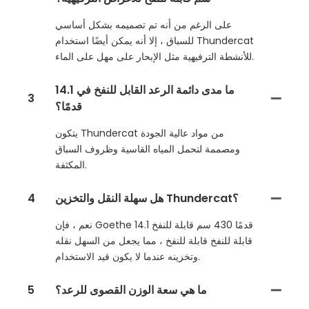
على الرغم من أنه تم تصميمه بشكل أساسي
للسباق ، إلا أنه يمكن أيضًا استخدام Thundercat
للأنشطة الترفيهية مثل الإبحار على مهل على الماء.
ما مدى دائمة الرعد القابل للنفخ في 14.1
3
قدمًا؟
يتكون Thundercat من مواد عالية الجودة
ومصممة لتحمل المياه القاسية وظروف السباق
المكثفة.
هل سهلة النقل والتخزين Thundercat؟
4
نعم ، فإن Goethe 14.1 قدمًا 430 سم قابلة للنفخ
قابلة للنفخ قابلة للنفخ ، مما يجعل من السهل نقله
وتخزينه عندما لا يكون قيد الاستخدام.
ما هي سعة الوزن القصوى للرعد؟
5