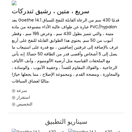
سريع ، متين ، رشيق ثندركات
يعد Goethe 14.1 قدمًا 430 سم من الرعاة القابلة للنفخ للسباق
عبارة عن طواف عالية الأداء مصنوعة من مادة PVC/hypalon
متينة ، والتي تتميز بطول 430 سم ، وعرض 196 سم ، وقطر
أنبوب من 50 سم. يحتوي هذا الطوابق القابلة للنفخ على أربع
غرف بالإضافة إلى غرفتين إضافيتين ، مع قدرة على استيعاب ما
يصل إلى 5 أشخاص وأقصى قدر من الطاقة 50 حصانًا. إنه يأتي
مع الملحقات القياسية مثل أرضية الألومنيوم ، وأنف الألياف
الزجاجية ، والفولاذ المقاوم للصدأ ، وحقيبة الأنبوب ، والوسادة ،
والمجاورة ، ومضخة القدم ، ومجموعة الإصلاح ، مما يجعلها خيارًا
مثاليًا لعشاق السباقات.
◎ سرعة
◎ استقرار
◎ التخصيص
سيناريو التطبيق