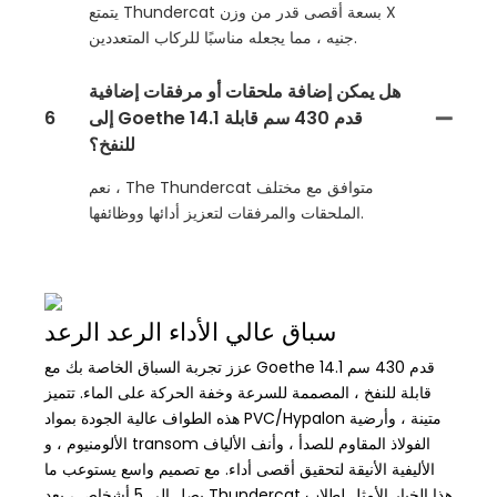
يتمتع Thundercat بسعة أقصى قدر من وزن X
جنيه ، مما يجعله مناسبًا للركاب المتعددين.
هل يمكن إضافة ملحقات أو مرفقات إضافية
إلى Goethe 14.1 قدم 430 سم قابلة
6
للنفخ؟
نعم ، The Thundercat متوافق مع مختلف
الملحقات والمرفقات لتعزيز أدائها ووظائفها.
سباق عالي الأداء الرعد الرعد
عزز تجربة السباق الخاصة بك مع Goethe 14.1 قدم 430 سم
قابلة للنفخ ، المصممة للسرعة وخفة الحركة على الماء. تتميز
هذه الطواف عالية الجودة بمواد PVC/Hypalon متينة ، وأرضية
الألومنيوم ، و transom الفولاذ المقاوم للصدأ ، وأنف الألياف
الأليفية الأنيقة لتحقيق أقصى أداء. مع تصميم واسع يستوعب ما
يصل إلى 5 أشخاص ، يعد Thundercat هذا الخيار الأمثل لطلاب