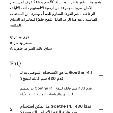
يتميز هذا الطور بقطر أنبوب يبلغ 50 سم و 4+2 غرف لمزيد من
الأمان. مزود بمجموعة من أرضية الألومنيوم ، أنف الألياف
الزجاجية ، عبر الفولاذ المقاوم للصدأ ، وغيرها من الملحقات
القياسية ، يعد هذا الرعد القابل للنفخ جاهزًا لمغامرات السباق
المكثفة.
◎ قوي ودائم
◎ مستقر وداعم
◎ سباق عالية السرعة جاهزة
FAQ
ما هو الاستخدام الموصى به لـ Goethe 14.1
1
قدم 430 سم قابلة للنفخ؟
تم تصميم Goethe 14.1 قدم 430 سم قابلة للنفخ
للسباق والرياضات المائية عالية الأداء.
هل يمكن استخدام Goethe 14.1 قدمًا 430
2
سم قابلة للنفخ للأغراض الترفيهية؟