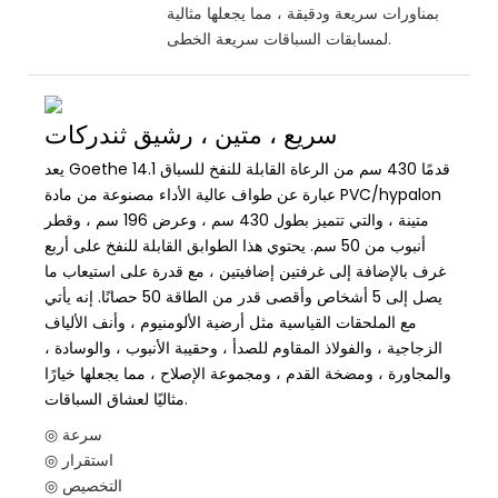
بمناورات سريعة ودقيقة ، مما يجعلها مثالية
لمسابقات السباقات سريعة الخطى.
سريع ، متين ، رشيق ثندركات
يعد Goethe 14.1 قدمًا 430 سم من الرعاة القابلة للنفخ للسباق
عبارة عن طواف عالية الأداء مصنوعة من مادة PVC/hypalon
متينة ، والتي تتميز بطول 430 سم ، وعرض 196 سم ، وقطر
أنبوب من 50 سم. يحتوي هذا الطوابق القابلة للنفخ على أربع
غرف بالإضافة إلى غرفتين إضافيتين ، مع قدرة على استيعاب ما
يصل إلى 5 أشخاص وأقصى قدر من الطاقة 50 حصانًا. إنه يأتي
مع الملحقات القياسية مثل أرضية الألومنيوم ، وأنف الألياف
الزجاجية ، والفولاذ المقاوم للصدأ ، وحقيبة الأنبوب ، والوسادة ،
والمجاورة ، ومضخة القدم ، ومجموعة الإصلاح ، مما يجعلها خيارًا
مثاليًا لعشاق السباقات.
◎ سرعة
◎ استقرار
◎ التخصيص