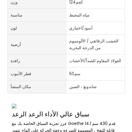
كجم124
وزن
مياه المحيط
مناسبة
أسود/اختياري
لون
الخشب الرقائقي / الألومنيوم
أرضية
من الدرجة البحرية
الفولاذ المقاوم للصدأ/الأخشاب
رافدة
سم50
قطر الأنبوب
شاندونغ ، الصين
مكان المنشأ
سباق عالي الأداء الرعد الرعد
عزز تجربة السباق الخاصة بك مع Goethe 14.1 قدم 430 سم
قابلة للنفخ ، المصممة للسرعة وخفة الحركة على الماء. تتميز