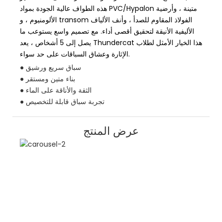
هذه الطواف عالية الجودة بمواد PVC/Hypalon متينة ، وأرضية
الألومنيوم ، و transom الفولاذ المقاوم للصدأ ، وأنف الألياف
الأليفية الأنيقة لتحقيق أقصى أداء. مع تصميم واسع يستوعب ما
يصل إلى 5 أشخاص ، يعد Thundercat هذا الخيار الأمثل لطلاب
الإثارة وعشاق السباقات على حد سواء.
● سباق سريع ورشيق
● بناء متين ومستقر
● الثقة والأناقة على الماء
● تجربة سباق قابلة للتخصيص
عرض المنتج