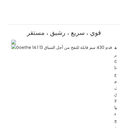
قوي ، سريع ، رشيق ، مستقر
سرعة
يوفر
Goeth
14.1 قدمًا
 ارتفاع
430 سم
من أجل
السباق
رعة لا
مثيل لها
ى الماء
مما يتيح
تسابقين