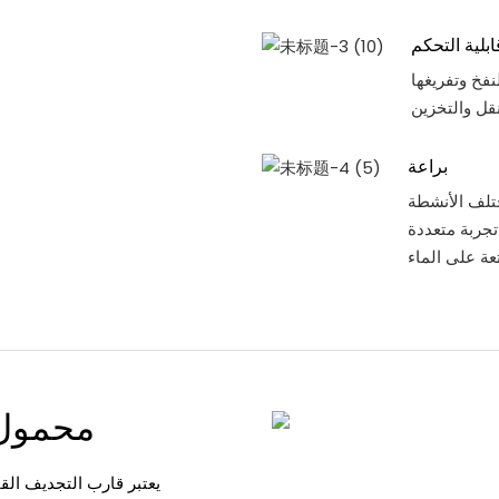
ابلية التحكم
فخ وتفريغها
براعة
تلف الأنشطة
تجربة متعددة
محمول،
يعتبر قارب التجديف الق