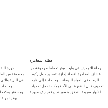
عطلة المغامرة
رحلة التجديف في وايت ووتر تخطط مجموعة من
دورة البق
عشاق المغامرة لقضاء إجازة تتمحور حول ركوب
مجموعة من الطلا
الرمث في المياه البيضاء. إنهم بحاجة إلى قارب
في البرية والتي
تجديف قابل للنفخ عالي الأداء يمكنه تحمل تحديات
إنهم بحاج
الأنهار سريعة التدفق وتوفير تجربة تجديف مبهجة.
ومستقر يمكنه ال
يوفر تجربة ت