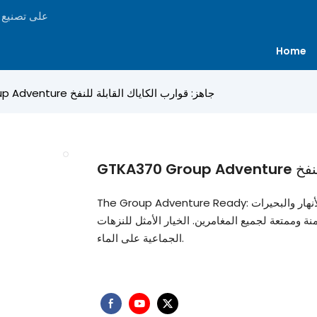
ركزت Goboat عل
Home
GTKA370 Group Adventure جاهز: قوارب الكاياك القابلة للنفخ
 للنفخ
The Group Adventure Ready: يعد قارب الطوافات القابل للنفخ خيارًا متينًا وموثوقًا لاستكشاف الأنهار والبحيرات
 وممتعة لجميع المغامرين. الخيار الأمثل للنزهات
الجماعية على الماء.