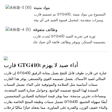
مواد متينة
تم تصميم قارب GTG410، المصنوع من مواد متينة
وميزات متقدمة، ليتحمل قسوة الصيد في أي بيئة.
وظائف متفوقة
يُحدث قارب GTG410 ثورة في تجربة الصيد
بتصميمه المبتكر، ويوفر وظائف فائقة لأي صياد جاد.
قارب GTG410: أداء صيد لا يهزم
إن قارب GTG410 عبارة عن قارب طوف قابل للنفخ يعمل بمثابة الرفيق
المثالي لصيد الأسماك. بفضل تصميمه القوي والمستقر، يوفر هذا القارب
سمات أساسية مثل السلامة والموثوقية على الماء. تشمل السمات
الممتدة لهذا المنتج تصميمه الواسع، وحوامل صنارة الصيد المتعددة،
ومساحات تخزين مدمجة، مما يوفر قيمة استثنائية للصيادين المتحمسين.
تشمل سمات وظيفة المنتج الخاصة بقارب GTG410 أيضًا سهولة التجميع،
والبناء خفيف الوزن، والقدرة على المناورة، مما يجعله خيارًا مثاليًا لرحلات