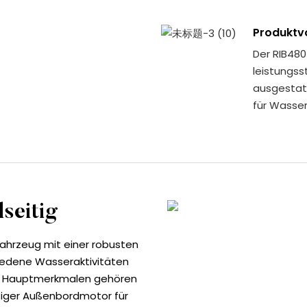
Produktvo
Der RIB480
leistungss
ausgestatt
für Wasser
lseitig
rfahrzeug mit einer robusten
hiedene Wasseraktivitäten
en Hauptmerkmalen gehören
siger Außenbordmotor für