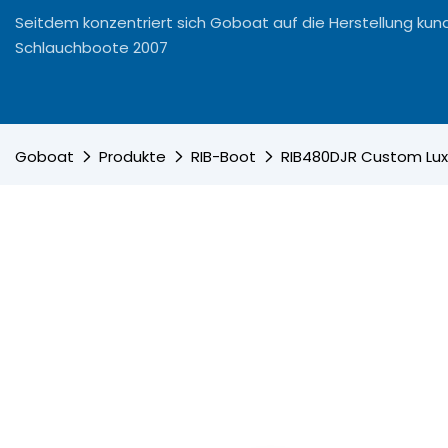
Seitdem konzentriert sich Goboat auf die Herstellung kun
Schlauchboote 2007
Goboat
Produkte
RIB-Boot
RIB480DJR Custom Lux