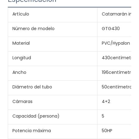
Artículo
Catamarán infla
Número de modelo
GTG430
Material
PVC/Hypalon
Longitud
430centímetro
Ancho
196centímetro
Diámetro del tubo
50centímetro
Cámaras
4+2
Capacidad (persona)
5
Potencia máxima
50HP