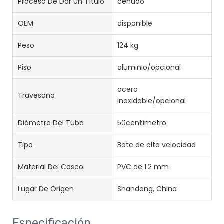
Proceso De Dar Un Título
ceñudo
OEM
disponible
Peso
124 kg
Piso
aluminio/opcional
acero
Travesaño
inoxidable/opcional
Diámetro Del Tubo
50centímetro
Tipo
Bote de alta velocidad
Material Del Casco
PVC de 1.2 mm
Lugar De Origen
Shandong, China
Especificación