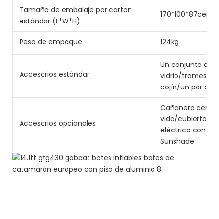
Tamaño de embalaje por carton
170*100*87centí
estándar (L*W*H)
Peso de empaque
124kg
Un conjunto de pi
Accesorios estándar
vidrio/trames de
cojín/un par de 
Cañonero cerrad
vida/cubierta de
Accesorios opcionales
eléctrico con ba
Sunshade