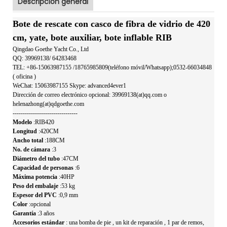
Descripción general
Bote de rescate con casco de fibra de vidrio de 420
cm, yate, bote auxiliar, bote inflable RIB
Qingdao Goethe Yacht Co., Ltd
QQ:
39969138/
64283468
TEL:
+86-15063987155 /18765985809(teléfono móvil/Whatsapp);0532-66034848
(
oficina
)
WeChat: 15063987155 Skype: advanced4ever1
Dirección de correo electrónico opcional: 39969138(at)qq.com o
helenazhong(at)qdgoethe.com
--------------------------------
Modelo
:RIB420
Longitud
:420CM
Ancho total
:188CM
No. de cámara
:3
Diámetro del tubo
:47CM
Capacidad de personas
:6
Máxima potencia
:40HP
Peso del embalaje
:53 kg
Espesor del PVC
:0,9 mm
Color
:opcional
Garantía
:3 años
Accesorios estándar
:
una bomba de pie
,
un kit de reparación
,
1 par de remos,