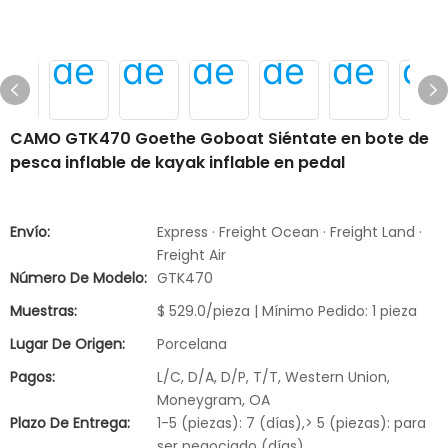
CAMO GTK470 Goethe Goboat Siéntate en bote de
pesca inflable de kayak inflable en pedal
Envío:
Express · Freight Ocean · Freight Land ·
Freight Air
Número De Modelo:
GTK470
Muestras:
$ 529.0/pieza | Mínimo Pedido: 1 pieza
Lugar De Origen:
Porcelana
Pagos:
L/C, D/A, D/P, T/T, Western Union,
Moneygram, OA
Plazo De Entrega:
1-5 (piezas): 7 (días),> 5 (piezas): para
ser negociado (días)