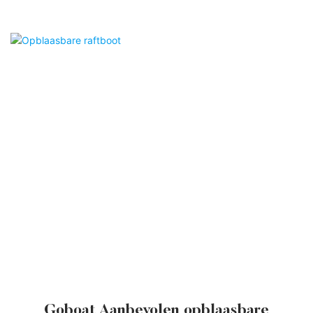
Opblaasbare raftboot
Goboat Aanbevolen opblaasbare