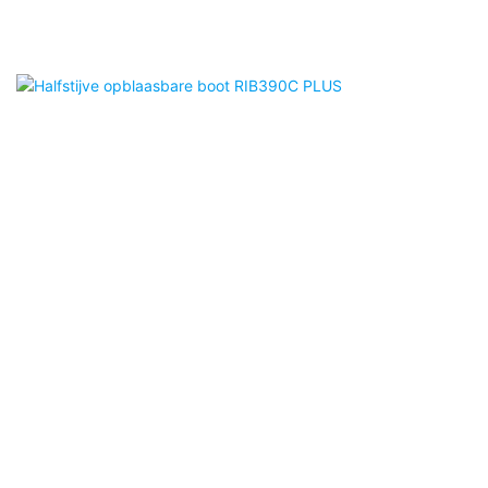
Halfstijve opblaasbare boot RIB390C PLUS