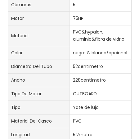
Cámaras
5
Motor
75HP
PVC&hypalon,
Material
aluminio&fibra de vidrio
Color
negro & blanco/opcional
Diámetro Del Tubo
52centímetro
Ancho
228centímetro
Tipo De Motor
OUTBOARD
Tipo
Yate de lujo
Material Del Casco
PVC
Longitud
5.2metro