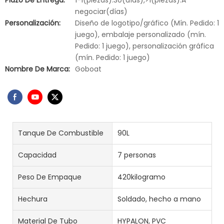
Plazo De Entrega:
1-1(piezas):30(días),>1(piezas):A
negociar(días)
Personalización:
Diseño de logotipo/gráfico (Mín. Pedido: 1
juego), embalaje personalizado (mín.
Pedido: 1 juego), personalización gráfica
(mín. Pedido: 1 juego)
Nombre De Marca:
Goboat
Tanque De Combustible
90L
Capacidad
7 personas
Peso De Empaque
420kilogramo
Hechura
Soldado, hecho a mano
Material De Tubo
HYPALON, PVC