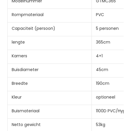
Modelnummer
GTMC365
Rompmateriaal
PVC
Capaciteit (persoon)
5 personen
lengte
365cm
Kamers
4+1
Buisdiameter
45cm
Breedte
190cm
Kleur
optioneel
Buismateriaal
1100D PVC/Hypal
Netto gewicht
53kg