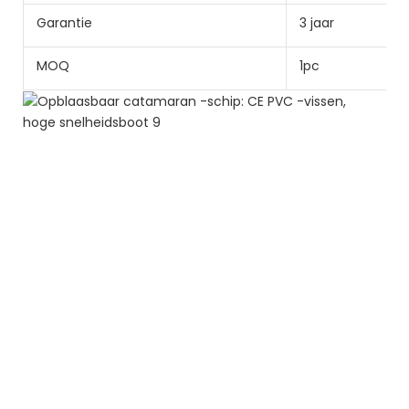
Garantie
3 jaar
MOQ
1pc