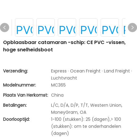
Opblaasbaar catamaran -schip: CE PVC -vissen,
hoge snelheidsboot
Verzending:
Express · Ocean Freight · Land Freight ·
Luchtvracht
Modelnummer:
MC365
Plaats Van Herkomst:
China
Betalingen:
L/C, D/A, D/P, T/T, Western Union,
MoneyGram, OA
Doorlooptijd:
1-100 (stukken): 25 (dagen),> 100
(stukken): om te onderhandelen
(dagen)